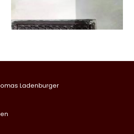
mina
hennak
Am
Amina Chennak
 Thomas Ladenburger
Ch
mina
hennak
nen