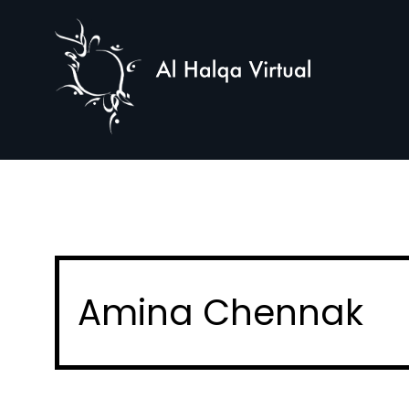
Al
Halqa
Suche