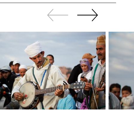
Revenir
continuer
en
à
arrière
swiper