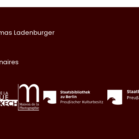
omas Ladenburger
enaires