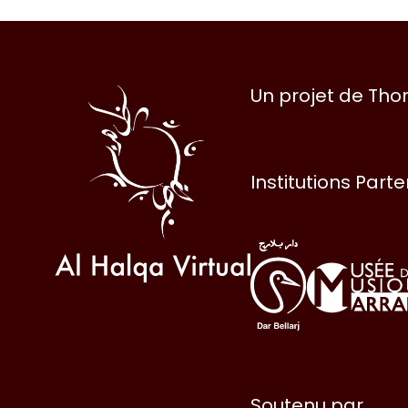
Al
Un projet de Th
Halqa
Institutions Part
Soutenu par