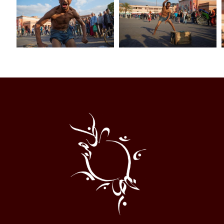
Al
Halqa