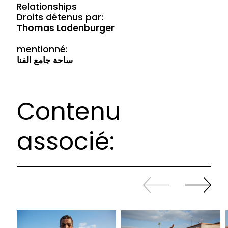
Relationships
Droits détenus par:
Thomas Ladenburger
mentionné:
ساحة جامع الفنا
Contenu
associé:
Revenir
continuer
en
à
arrière
swiper