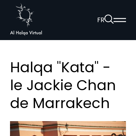
Al
Halqa
À
FR
Affich
la
ouvrir
le
page
la
menu
de
princi
navigation
recherche
vocale
Halqa "Kata" -
le Jackie Chan
de Marrakech