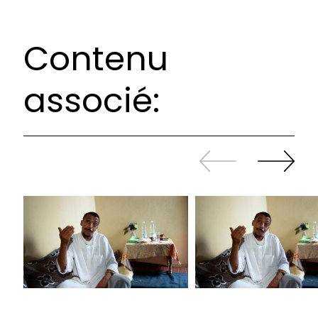
Contenu
associé:
Revenir
continuer
en
à
arrière
swiper