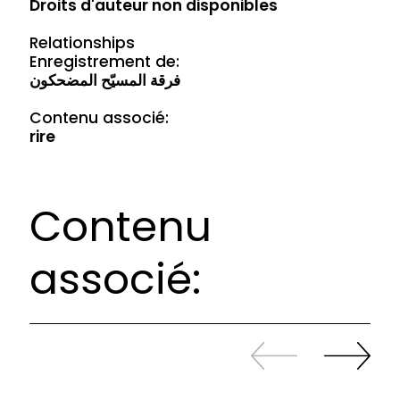
Droits d'auteur non disponibles
Relationships
Enregistrement de:
فرقة المسيّح المضحكون
Contenu associé:
rire
Contenu
associé:
Revenir
continuer
en
à
arrière
swiper