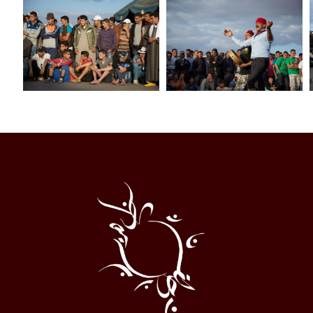
Al
Halqa