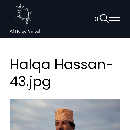
Al
Halqa
Zur
DE
Haup
Suchseite
Sprachnav
anzei
öffnen
Halqa Hassan-
43.jpg