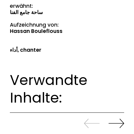
erwähnt:
ساحة جامع الفنا
Aufzeichnung von:
Hassan Bouleflouss
أداء, chanter
Verwandte
Inhalte:
Zurück
Weiter
sliden
sliden