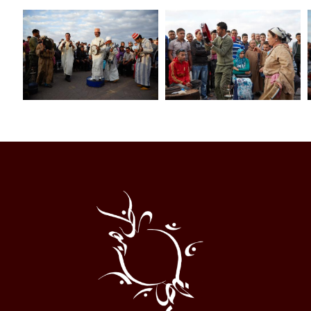
Al
Halqa