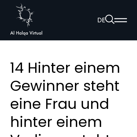
Al
Halqa
Zur
DE
Haup
Suchseite
Sprachnav
anzei
öffnen
14 Hinter einem
Gewinner steht
eine Frau und
hinter einem