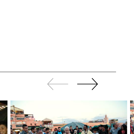
Zurück
Weiter
sliden
sliden