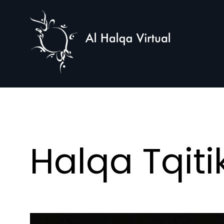
Al
Halqa
Halqa Tqiti