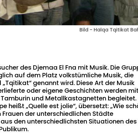
Bild - Halqa Tqitikat Ba
sucher des Djemaa El Fna mit Musik. Die Grup
äglich auf dem Platz volkstümliche Musik, die
d „Tqitikat“ genannt wird. Diese Art der Musik
erlieferte oder eigene Geschichten werden mi
m Tamburin und Metallkastagnetten begleitet.
e heißt „Quelle est jolie“, übersetzt: „Wie sc
en Frauen der unterschiedlichen Städte
 aus den unterschiedlichsten Situationen des
 Publikum.