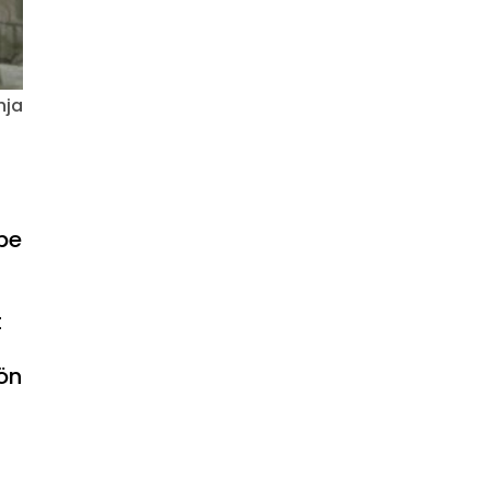
hja
pe
t
hön