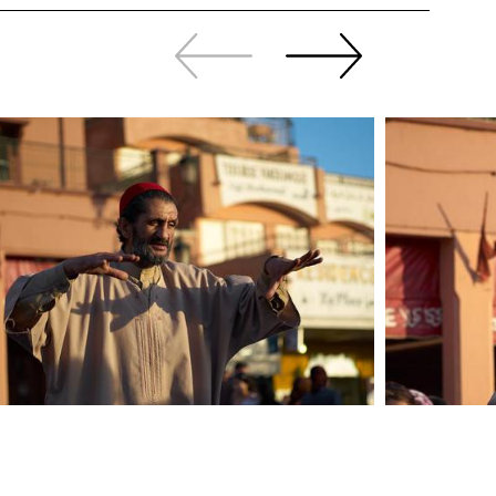
Zurück
Weiter
sliden
sliden