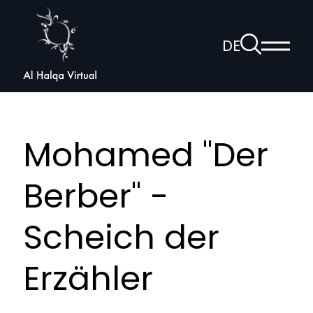
Al
Halqa
Zur
DE
Haup
Suchseite
Sprachnav
anzei
öffnen
Mohamed "Der
Berber" -
Scheich der
Erzähler