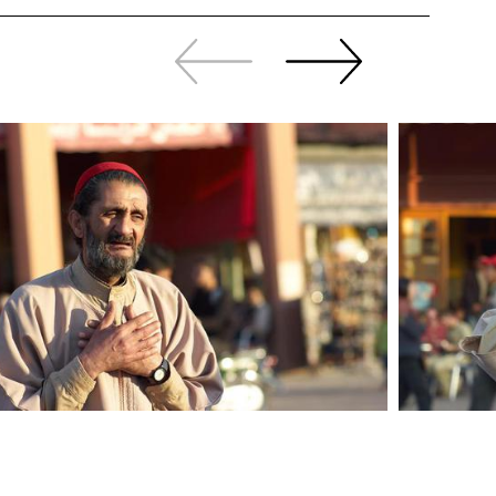
Revenir
continuer
en
à
arrière
swiper