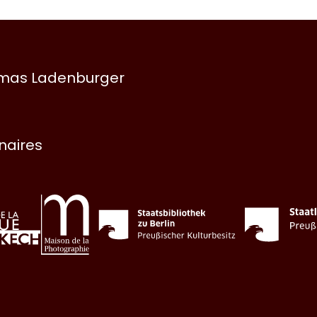
omas Ladenburger
enaires