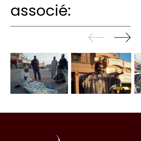
associé:
Revenir
continuer
en
à
arrière
swiper
Al