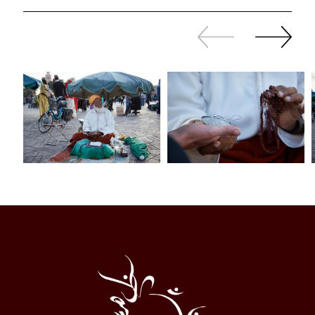
Revenir
continuer
en
à
arrière
swiper
Al
Halqa