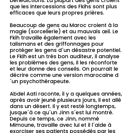
bénédictions. La plupart des gens croient
que les intercessions des Fkihs sont plus
efficaces que leurs propres prières.
Beaucoup de gens au Maroc croient à la
magie (sorcellerie) et au mauvais œil. Le
Fkih travaille également avec les
talismans et des griffonnages pour
protéger les gens d´un désastre potentiel.
Le Fkih est un très bon auditeur, il analyse
les problèmes des gens, il les réconforte
et leur donne des conseils. On pourrait le
décrire comme une version marocaine d
´un psychothérapeute.
Abdel Aati raconte, il y a quelques années,
après avoir jeuné plusieurs jours, il est allé
dans un désert. Il y est resté longtemps,
jusque´à ce qu´un Jinn s´est lui montré.
Depuis ce temps, ce Jinn, nommé
Mimoune, travaille avec lui et il l´aide à
exorciser ses patients possédés par les