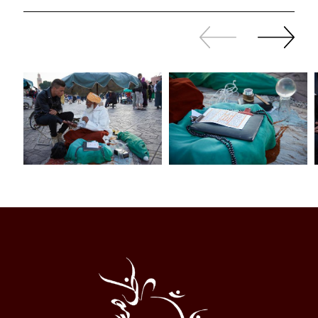
Revenir
continuer
en
à
arrière
swiper
Al
Halqa