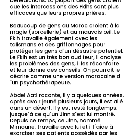
bénédictions. La plupart des gens croient
que les intercessions des Fkihs sont plus
efficaces que leurs propres prières.
Beaucoup de gens au Maroc croient à la
magie (sorcellerie) et au mauvais œil. Le
Fkih travaille également avec les
talismans et des griffonnages pour
protéger les gens d´un désastre potentiel.
Le Fkih est un très bon auditeur, il analyse
les problèmes des gens, il les réconforte
et leur donne des conseils. On pourrait le
décrire comme une version marocaine d
´un psychothérapeute.
Abdel Aati raconte, il y a quelques années,
après avoir jeuné plusieurs jours, il est allé
dans un désert. Il y est resté longtemps,
jusque´à ce qu´un Jinn s´est lui montré.
Depuis ce temps, ce Jinn, nommé
Mimoune, travaille avec lui et il l´aide à
exorciser ses patients possédés par les