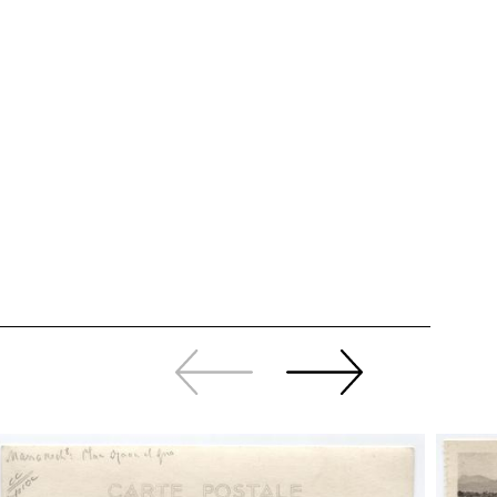
Revenir
continuer
en
à
arrière
swiper