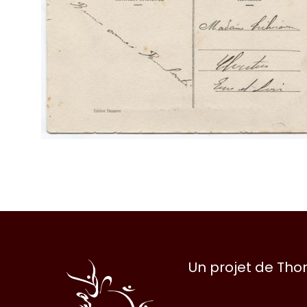
Al
Un projet de Th
Halqa