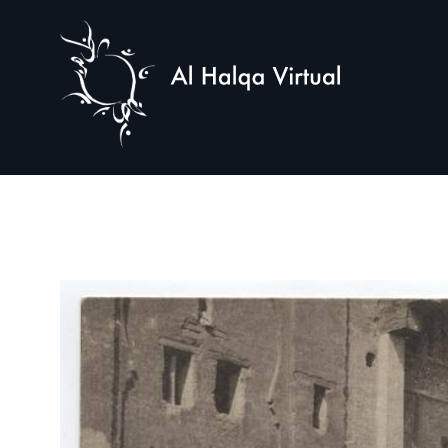
Al
Halqa