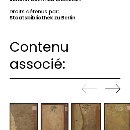
Droits détenus par:
Staatsbibliothek zu Berlin
Contenu
associé:
Revenir
continuer
en
à
arrière
swiper