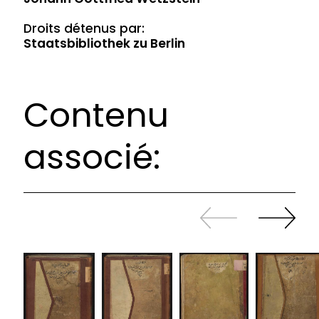
Droits détenus par:
Staatsbibliothek zu Berlin
Contenu
associé:
Revenir
continuer
en
à
arrière
swiper