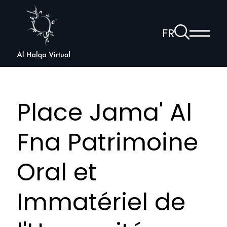
Al
Halqa
À
FR
Affich
la
ouvrir
le
page
la
menu
de
princi
navigation
recherche
vocale
Place Jama' Al
Fna Patrimoine
Oral et
Immatériel de