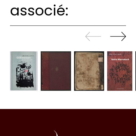
associé:
Revenir
continuer
en
à
arrière
swiper
Al