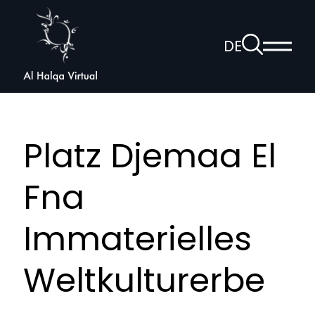
Al
Halqa
Zur
DE
Haup
Suchseite
Sprachnav
anzei
öffnen
Platz Djemaa El
Fna
Immaterielles
Weltkulturerbe