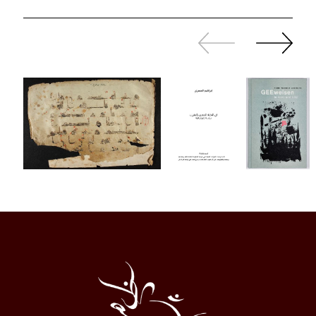
Zurück
Weiter
sliden
sliden
Al
Halqa