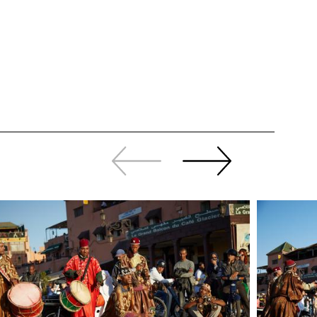
Zurück
Weiter
sliden
sliden