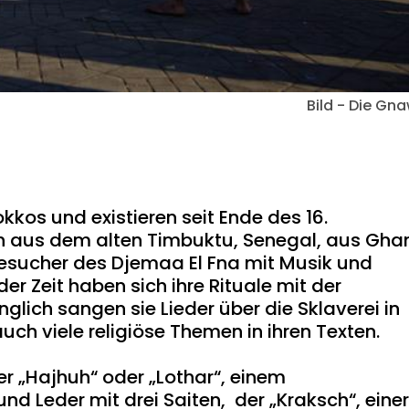
Bild - Die Gn
kos und existieren seit Ende des 16.
h aus dem alten Timbuktu, Senegal, aus Gha
esucher des Djemaa El Fna mit Musik und
r Zeit haben sich ihre Rituale mit der
glich sangen sie Lieder über die Sklaverei in
uch viele religiöse Themen in ihren Texten.
 „Hajhuh“ oder ‪„‬Lothar‪“‬, einem
nd Leder mit drei Saiten, der „Kraksch“, eine