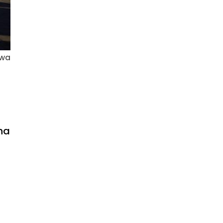
awa
na
r