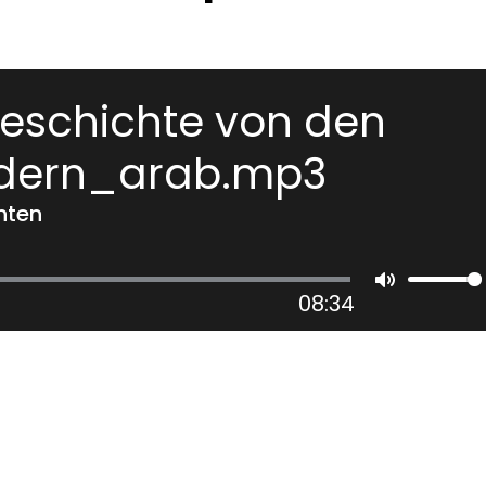
eschichte von den
üdern_arab.mp3
hten
08:34
Mute