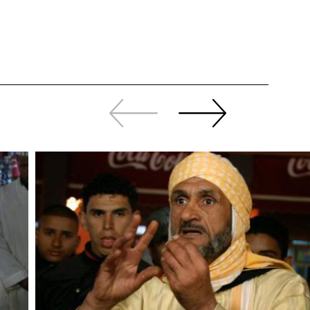
Zurück
Weiter
sliden
sliden