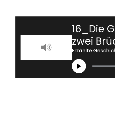
16_Die G
zwei Br
Erzählte Geschic
Play