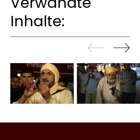
Verwandte
Inhalte:
Zurück
Weiter
sliden
sliden