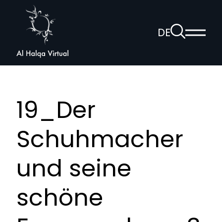
Al
Halqa
Zur
DE
Haup
Suchseite
Sprachnav
anzei
öffnen
19_Der
Schuhmacher
und seine
schöne