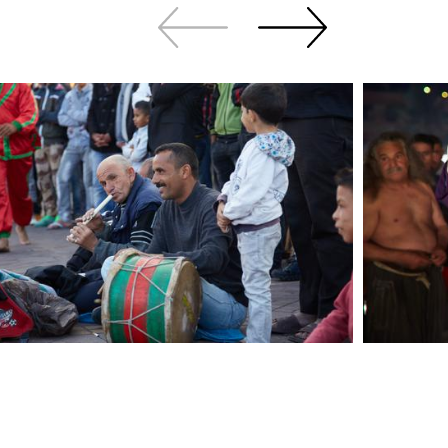
Zurück
Weiter
sliden
sliden