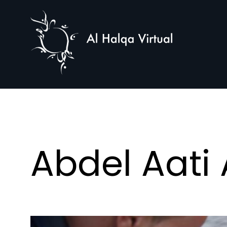
Al
Halqa
Abdel Aati 