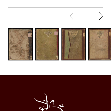
Zurück
Weiter
sliden
sliden
Al
Halqa