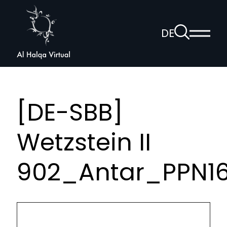
Al
Halqa
Zur
DE
Haup
Suchseite
Sprachnav
anzei
öffnen
[DE-SBB]
Wetzstein II
902_Antar_PPN16