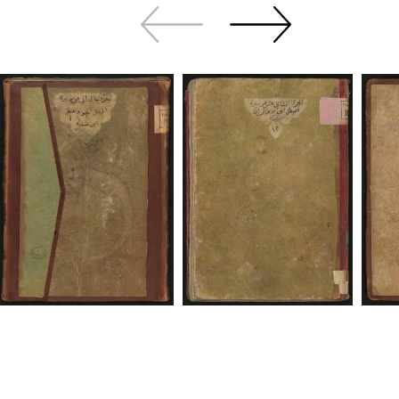
Zurück
Weiter
sliden
sliden