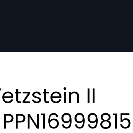
tzstein II
_PPN16999815