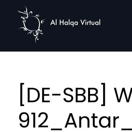
Al
Halqa
[DE-SBB] We
912_Antar