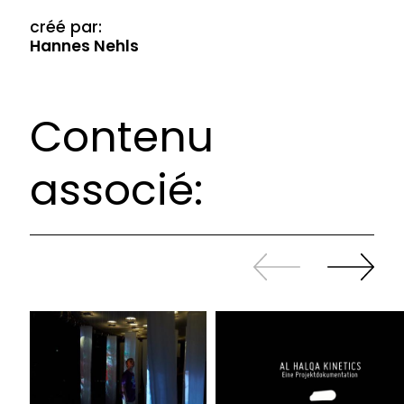
créé par:
Hannes Nehls
Contenu
associé:
Revenir
continuer
en
à
arrière
swiper