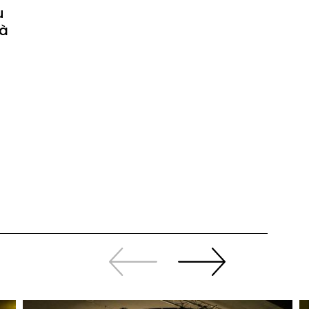
u
 à
Revenir
continuer
en
à
arrière
swiper