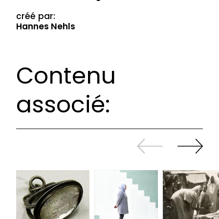
créé par:
Hannes Nehls
Contenu
associé:
Revenir
continuer
en
à
arrière
swiper