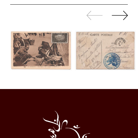
Zurück
Weiter
sliden
sliden
Al
Halqa