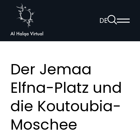
Al
Halqa
Zur
DE
Haup
Suchseite
Sprachnav
anzei
öffnen
Der Jemaa
Elfna-Platz und
die Koutoubia-
Moschee