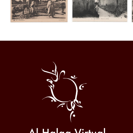
Al
Halqa