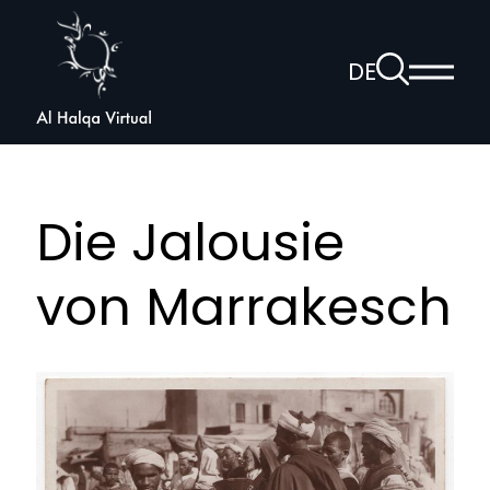
Al
Halqa
Zur
DE
Haup
Suchseite
Sprachnav
anzei
öffnen
Die Jalousie
von Marrakesch