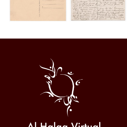
Al
Halqa