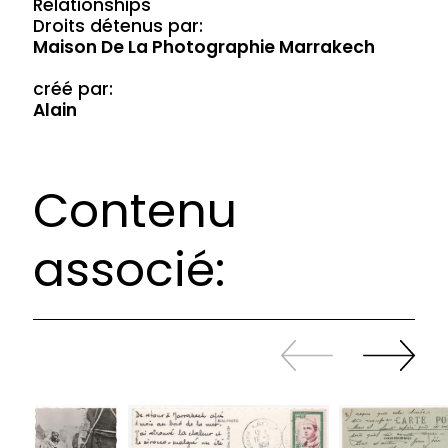
Relationships
Droits détenus par:
Maison De La Photographie Marrakech
créé par:
Alain
Contenu
associé:
Revenir
continuer
en
à
arrière
swiper