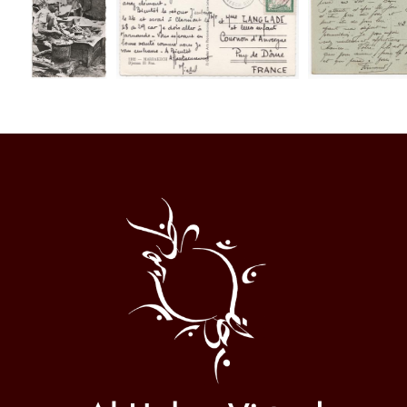
Al
Halqa