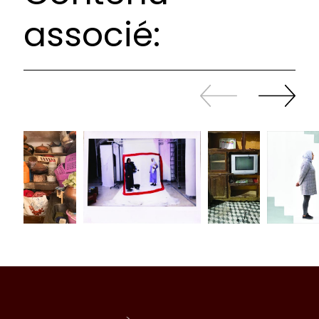
associé:
Revenir
continuer
en
à
arrière
swiper