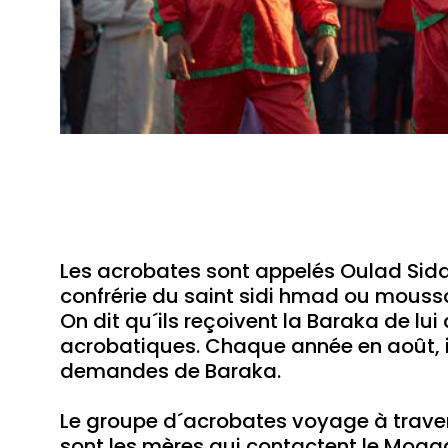
Les acrobates sont appelés Oulad Sida
confrérie du saint sidi hmad ou moussa
On dit qu´ils reçoivent la Baraka de lui
acrobatiques. Chaque année en août, i
demandes de Baraka.
Le groupe d´acrobates voyage à traver
sont les mères qui contactent le Moq