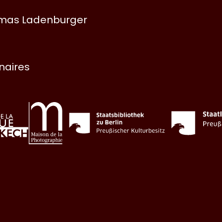
omas Ladenburger
enaires