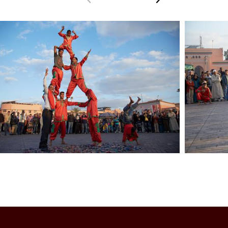
arrière
swiper