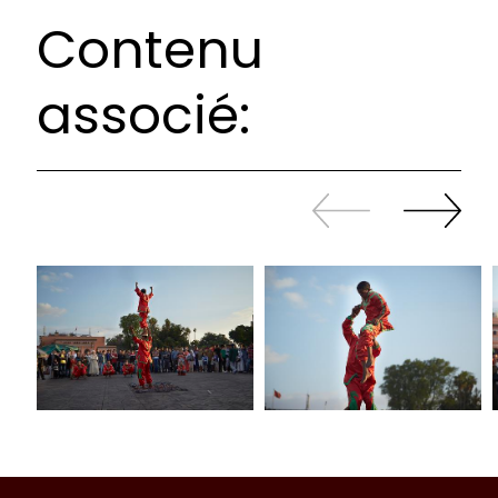
Contenu
associé:
Revenir
continuer
en
à
arrière
swiper