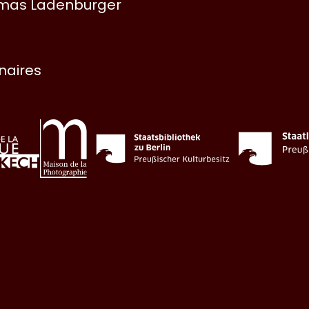
omas Ladenburger
enaires