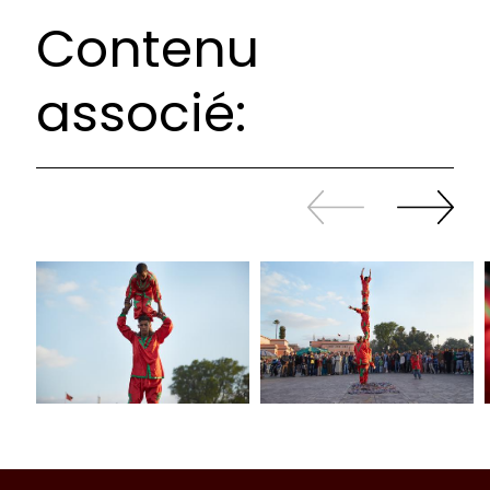
Contenu
associé:
Revenir
continuer
en
à
arrière
swiper