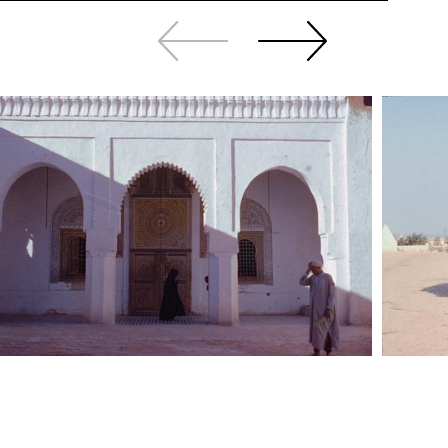
Zurück
Weiter
sliden
sliden