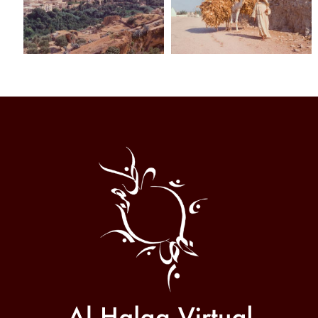
Al
Halqa