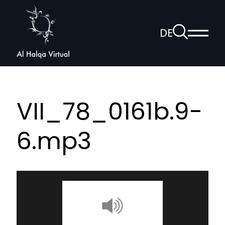
Al
Halqa
Zur
DE
Haup
Suchseite
Sprachnav
anzei
öffnen
VII_78_0161b.9-
6.mp3