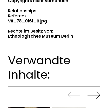
Copyrights nicht vorhanden
Relationships
Referenz:
VII_78_0161_B.jpg
Rechte im Besitz von:
Ethnologisches Museum Berlin
Verwandte
Inhalte:
Zurück
Weiter
sliden
sliden