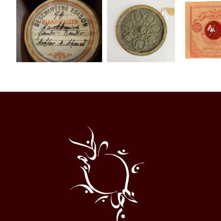
Al
Halqa