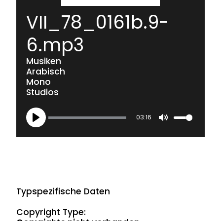
VII_78_0161b.9-
6.mp3
Musiken
Arabisch
Mono
Studios
03:16
Play
Mute
Typspezifische Daten
Copyright Type: