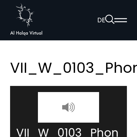
Al
Halqa
Zur
DE
Haup
Suchseite
Sprachnav
anzei
öffnen
VII_W_0103_Ph
VII_W_0103_Phon_