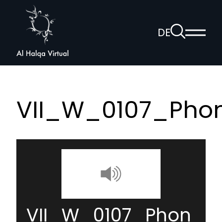
Al
Halqa
Zur
DE
Haup
Suchseite
Sprachnav
anzei
öffnen
VII_W_0107_Ph
VII_W_0107_Phon_