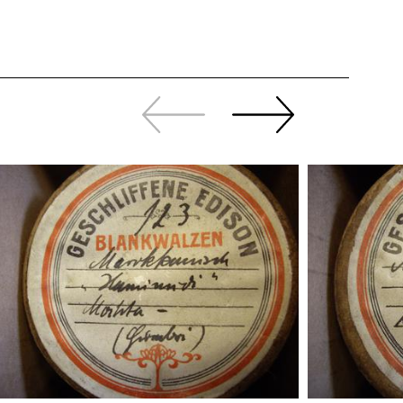
Zurück
Weiter
sliden
sliden