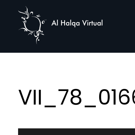
Al
Halqa
VII_78_016