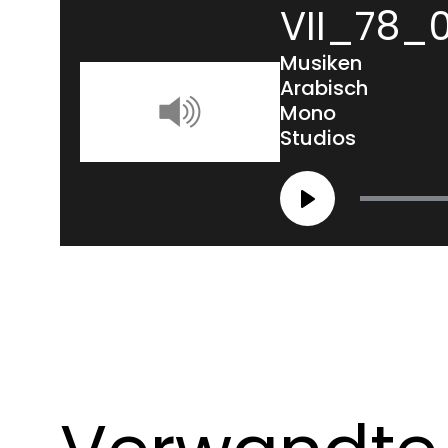
VII_78_0
Musiken
Arabisch
Mono
Studios
Play