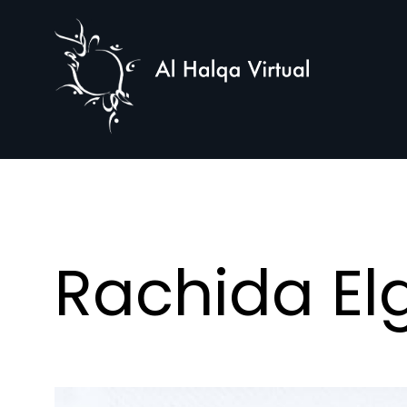
Al
Halqa
Rachida El