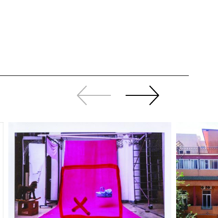
Zurück
Weiter
sliden
sliden