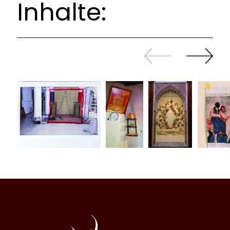
Inhalte:
Zurück
Weiter
sliden
sliden
Al