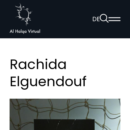
Al
Halqa
Zur
DE
Haup
Suchseite
Sprachnav
anzei
öffnen
Rachida
Elguendouf