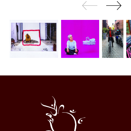
Zurück
Weiter
sliden
sliden
Al
Halqa