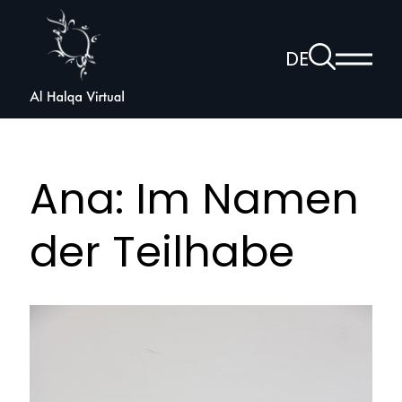
Al
Halqa
Zur
DE
Haup
Suchseite
Sprachnav
anzei
öffnen
Ana: Im Namen
der Teilhabe