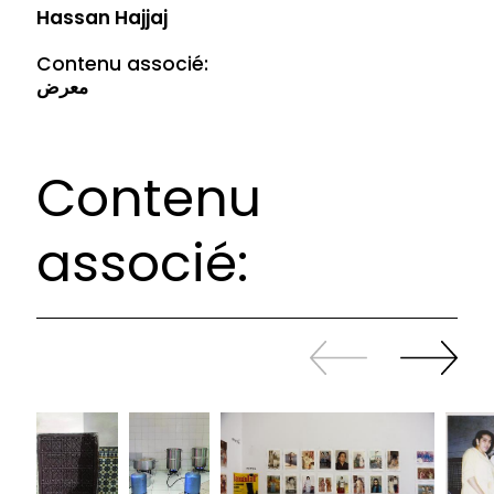
Hassan Hajjaj
Contenu associé:
معرض
Contenu
associé:
Revenir
continuer
en
à
arrière
swiper