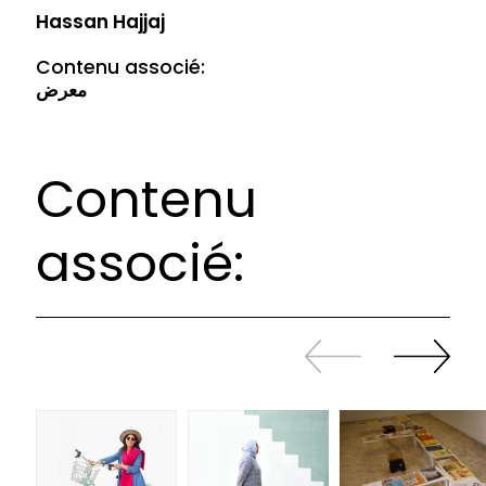
Hassan Hajjaj
Contenu associé:
معرض
Contenu
associé:
Revenir
continuer
en
à
arrière
swiper