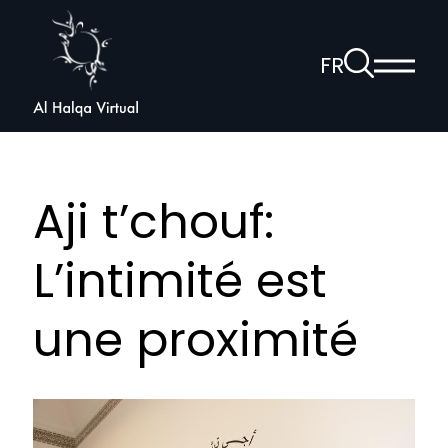
Al
Halqa
À
FR
Affich
la
ouvrir
le
page
la
menu
de
princi
navigation
recherche
vocale
Aji t’chouf:
L’intimité est
une proximité