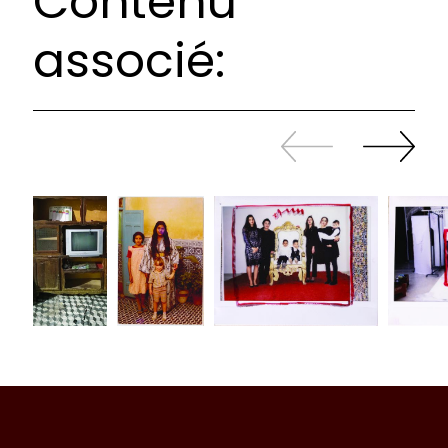
Contenu
associé:
Revenir
continuer
en
à
arrière
swiper